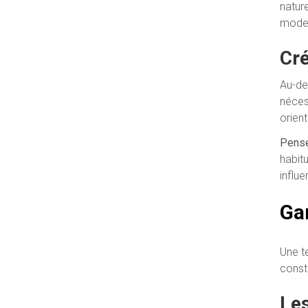
natur
modern
Cré
Au-de
néces
orien
Pense
habit
influ
Gar
Une t
const
Les