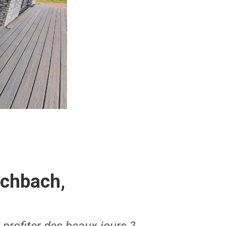
schbach,
 profiter des beaux jours ?