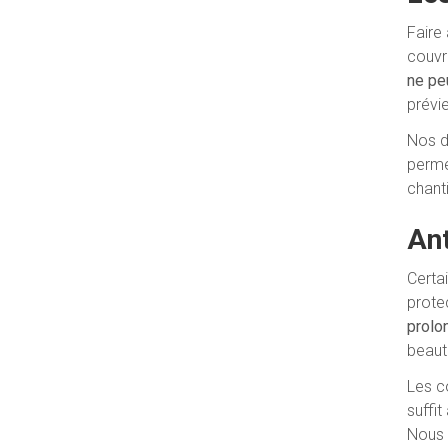
Faire
couvr
ne peu
prévi
Nos d
perme
chanti
Ant
Certa
protec
prolo
beaut
Les c
suffi
Nous 