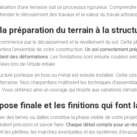
alisation d'une terrasse suit un processus rigoureux. Comprendr
ender le déroulement des travaux et la valeur du travail artisana
la préparation du terrain à la struc
commence par le décaissement et le nivellement du sol. Cette p
rtera l'ensemble de votre construction.
Un sol correctement pré
réent des déformations
. Les fondations sont ensuite coulées selo
fiées lors de l'étude initiale.
ructure porteuse en bois ou métal est ensuite installée. Cette oss
 terrasse. Nos charpentiers maîtrisent les techniques d'assembla
. Vous obtenez ainsi un ouvrage qui résiste aux variations climat
pose finale et les finitions qui font 
se des lames ou dalles constitue la phase visible de votre projet.
dent précision et savoir-faire.
Chaque détail compte pour un rés
ent les plinthes, les marches éventuelles et les systèmes d'évacu