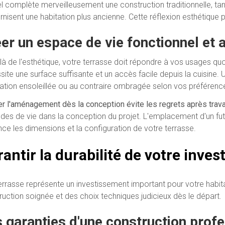
el complète merveilleusement une construction traditionnelle, t
isent une habitation plus ancienne. Cette réflexion esthétique pa
er un espace de vie fonctionnel et a
là de l'esthétique, votre terrasse doit répondre à vos usages q
site une surface suffisante et un accès facile depuis la cuisin
tation ensoleillée ou au contraire ombragée selon vos préférenc
r l'aménagement dès la conception évite les regrets après trav
udes de vie dans la conception du projet. L'emplacement d'un fut
ence les dimensions et la configuration de votre terrasse.
antir la durabilité de votre inve
errasse représente un investissement important pour votre habita
ruction soignée et des choix techniques judicieux dès le départ.
 garanties d'une construction profe