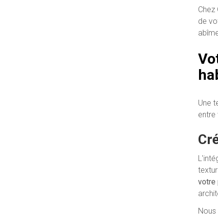
Chez 
de vo
abîme
Vo
ha
Une t
entre 
Cré
L'inté
textu
votre
archi
Nous 