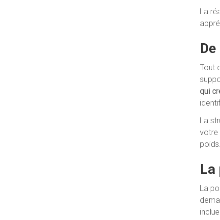
La ré
appréh
De 
Tout 
suppo
qui c
identi
La st
votre
poids
La 
La po
deman
inclu