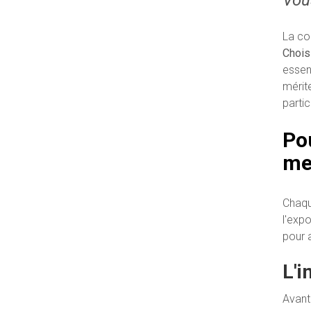
La co
Chois
essen
mérit
parti
Po
me
Chaque
l'expo
pour 
L'i
Avant