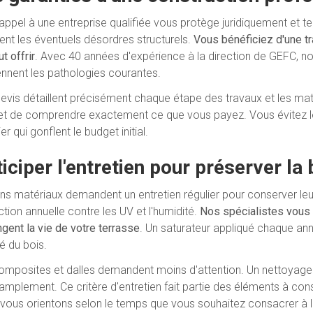
 appel à une entreprise qualifiée vous protège juridiquement et
ent les éventuels désordres structurels.
Vous bénéficiez d'une tra
t offrir
. Avec 40 années d'expérience à la direction de GEFC, nos
ennent les pathologies courantes.
evis détaillent précisément chaque étape des travaux et les maté
t de comprendre exactement ce que vous payez. Vous évitez l
er qui gonflent le budget initial.
iciper l'entretien pour préserver la
ins matériaux demandent un entretien régulier pour conserver leur
tion annuelle contre les UV et l'humidité.
Nos spécialistes vous 
ngent la vie de votre terrasse
. Un saturateur appliqué chaque ann
é du bois.
omposites et dalles demandent moins d'attention. Un nettoyage 
t amplement. Ce critère d'entretien fait partie des éléments à con
vous orientons selon le temps que vous souhaitez consacrer à l'