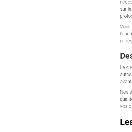
néces
sur l
prolo
Vous 
l'ori
un ré
Des
Le cho
authe
avant
Nos s
quali
vos pr
Le