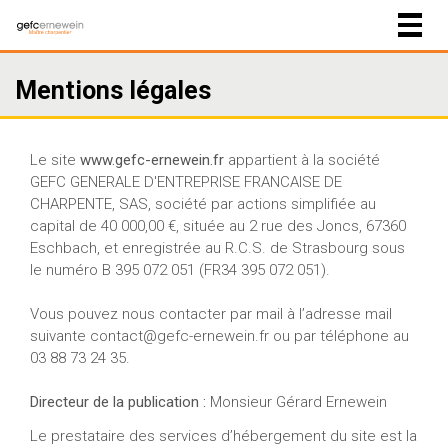
Togg
navig
Mentions légales
Le site
www.gefc-ernewein.fr
appartient à la société
GEFC GENERALE D'ENTREPRISE FRANCAISE DE
CHARPENTE, SAS, société par actions simplifiée au
capital de 40 000,00 €, située au 2 rue des Joncs, 67360
Eschbach, et enregistrée au R.C.S. de Strasbourg sous
le numéro B 395 072 051 (FR34 395 072 051).
Vous pouvez nous contacter par mail à l’adresse mail
suivante
contact@gefc-ernewein.fr
ou par téléphone au
03 88 73 24 35.
Directeur de la publication :
Monsieur Gérard Ernewein
Le prestataire des services d’hébergement du site est la