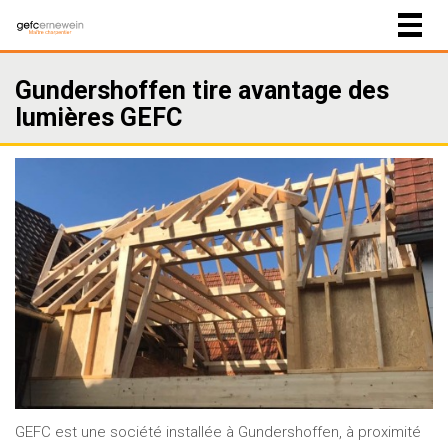
Togg
navig
Gundershoffen tire avantage des
lumières GEFC
GEFC est une société installée à Gundershoffen, à proximité